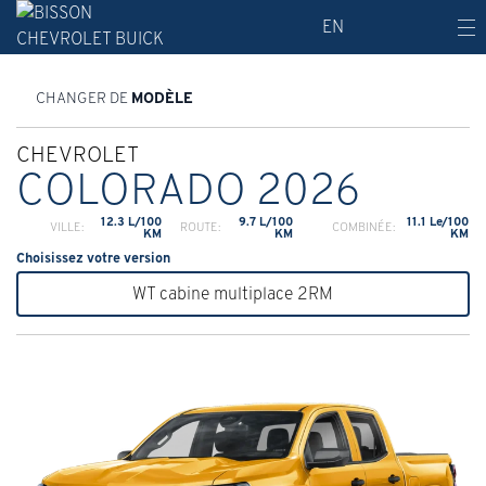
EN
CHANGER DE
MODÈLE
CHEVROLET
COLORADO 2026
12.3 L/100
9.7 L/100
11.1 Le/100
VILLE:
ROUTE:
COMBINÉE:
KM
KM
KM
Choisissez votre version
WT cabine multiplace 2RM