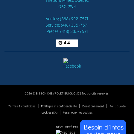
Thetford Mines
,
Québec
G6G 2W4
Ventes:
(888) 992-7571
Service:
(418) 335-7571
Pièces:
(418) 335-7571
4.4
2026 © BISSON CHEVROLET BUICK GMC
| Tous droits réservés.
|
|
|
Termes & conditions
Politique et confidentialité
Désabonnement
Politique de
|
cookies (CA)
Paramétrer les cookies
DÉVELOPPÉ PAR