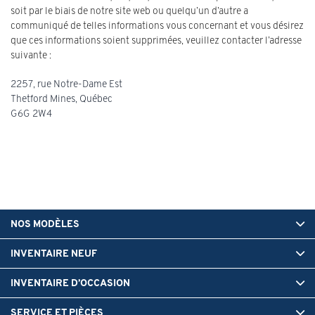
soit par le biais de notre site web ou quelqu’un d’autre a
communiqué de telles informations vous concernant et vous désirez
que ces informations soient supprimées, veuillez contacter l’adresse
suivante :
2257, rue Notre-Dame Est
Thetford Mines
,
Québec
G6G 2W4
NOS MODÈLES
INVENTAIRE NEUF
INVENTAIRE D’OCCASION
SERVICE ET PIÈCES