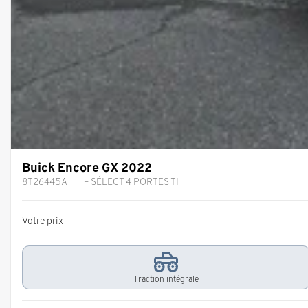
Buick Encore GX 2022
8T26445A
– SÉLECT 4 PORTES TI
Votre prix
Traction intégrale