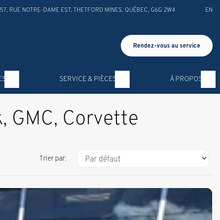
57, RUE NOTRE-DAME EST
,
THETFORD MINES
,
QUÉBEC
,
G6G 2W4
EN
Rendez-vous au service
ES
SERVICE & PIÈCES
À PROPOS
ck, GMC, Corvette
Trier par: