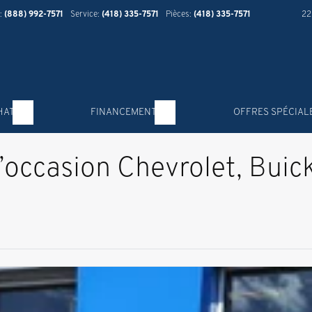
:
(888) 992-7571
Service:
(418) 335-7571
Pièces:
(418) 335-7571
22
HAT
FINANCEMENT
OFFRES SPÉCIAL
d’occasion Chevrolet, Bui