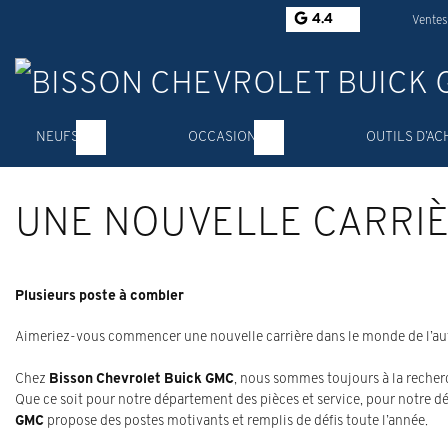
4.4
Ventes
NEUFS
OCCASION
OUTILS D’AC
UNE NOUVELLE CARRIÈ
Plusieurs poste à combler
Aimeriez-vous commencer une nouvelle carrière dans le monde de l’a
Chez
Bisson Chevrolet Buick GMC
, nous sommes toujours à la recher
Que ce soit pour notre département des pièces et service, pour notre 
GMC
propose des postes motivants et remplis de défis toute l’année.