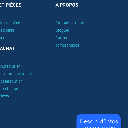
ET PIÈCES
À PROPOS
 au service
Contactez-nous
cessoires
Blogues
neu
Carrière
Témoignages
’ACHAT
anufacturier
du concessionnaire
essai routier
re échange
devis