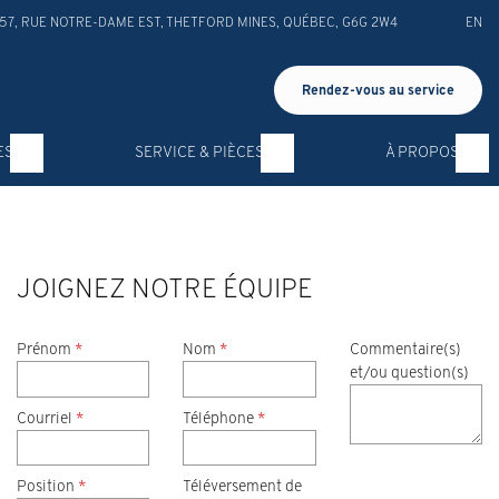
57, RUE NOTRE-DAME EST
,
THETFORD MINES
,
QUÉBEC
,
G6G 2W4
EN
Rendez-vous au service
ES
SERVICE & PIÈCES
À PROPOS
JOIGNEZ NOTRE ÉQUIPE
Prénom
*
Nom
*
Commentaire(s)
et/ou question(s)
Courriel
*
Téléphone
*
Position
*
Téléversement de