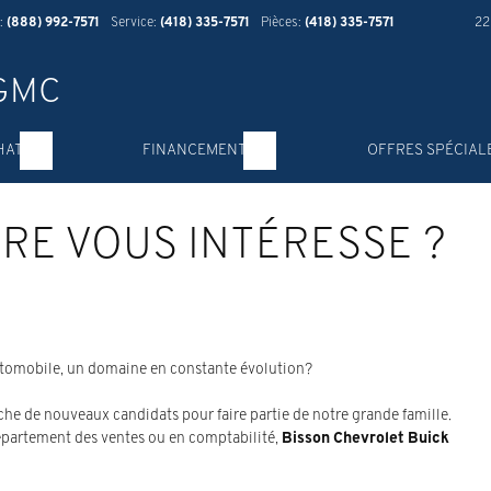
:
(888) 992-7571
Service:
(418) 335-7571
Pièces:
(418) 335-7571
22
HAT
FINANCEMENT
OFFRES SPÉCIAL
RE VOUS INTÉRESSE ?
utomobile, un domaine en constante évolution?
che de nouveaux candidats pour faire partie de notre grande famille.
département des ventes ou en comptabilité,
Bisson Chevrolet Buick