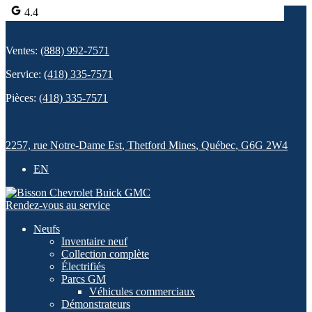
4.4
Ventes:
(888) 992-7571
Service:
(418) 335-7571
Pièces:
(418) 335-7571
2257, rue Notre-Dame Est
,
Thetford Mines
,
Québec
,
G6G 2W4
EN
Rendez-vous au service
Neufs
Inventaire neuf
Collection complète
Électrifiés
Parcs GM
Véhicules commerciaux
Démonstrateurs