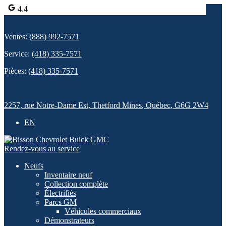
4.4
Ventes:
(888) 992-7571
Service:
(418) 335-7571
Pièces:
(418) 335-7571
2257, rue Notre-Dame Est
,
Thetford Mines
,
Québec
,
G6G 2W4
EN
Rendez-vous au service
Neufs
Inventaire neuf
Collection complète
Électrifiés
Parcs GM
Véhicules commerciaux
Démonstrateurs