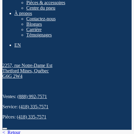
Pièces & accessoires
Centre du pneu
À propos
Contactez-nous
Blogues
Carrière
Témoignages
EN
2257, rue Notre-Dame Est
Thetford Mines
,
Québec
G6G 2W4
Ventes:
(888) 992-7571
Service:
(418) 335-7571
Pièces:
(418) 335-7571
< Retour