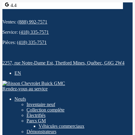
4.4
Ventes:
(888) 992-7571
Service:
(418) 335-7571
Pièces:
(418) 335-7571
2257, rue Notre-Dame Est
,
Thetford Mines
,
Québec
,
G6G 2W4
EN
Rendez-vous au service
Neufs
Inventaire neuf
Collection complète
Électrifiés
Parcs GM
Véhicules commerciaux
Démonstrateurs