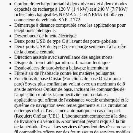
Cordon de recharge portatif à deux niveaux et à deux modes.
capacités de recharge à 120 V (1.4 kW) et à 240 V (7.7 kW).
fiches interchangeables NEMA 5-15 et NEMA 14-50 avec
connecteur de véhicule SAE J1772
Démarrage à distance compatible avec les applications pour
téléphones intelligents
Désembueur de lunette électrique
Deux ports USB de type C à l'avant des porte-gobelets
Deux ports USB de type C de recharge seulement à l'arrière
de la console centrale
Direction assistée avec surveillance des angles morts
Disque de frein traité par nitrocarburation ferritique
Essuie-glaces de pare-brise à balayage intermittent
Filtre à air de l'habitacle contre les matières polluantes
Fonctions de base Onstar (Fonctions de base Onstar pour
parc) Soyez plus confiant au volant avec un maximum de 8
ans de services OnStar de base. incluant les commandes de
l'application mobile. la connectivité pour certaines
applications qui offrent de l'assistance vocale embarquée et le
système de navigation avec renseignements sur la circulation
en temps réel. et l'assistance automatique en cas d'impact.
(Requiert OnStar (UE1). L'abonnement commence à la date
de livraison du véhicule. Abonnement payant requis à la fin
de la période d'essai. Les services dépendent des réseaux sans
fil compatibles offerts par des fournisseurs de services mobiles