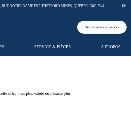
EN
7, RUE NOTRE-DAME EST
,
THETFORD MINES
,
QUÉBEC
,
G6G 2W4
Rendez-vous au service
ES
SERVICE & PIÈCES
À PROPOS
Cette offre n'est plus valide ou n'existe plus.