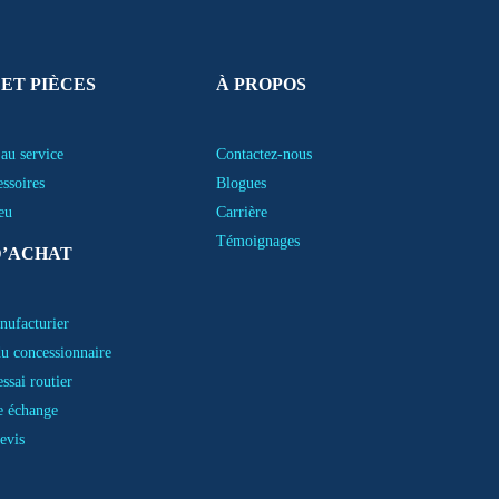
 ET PIÈCES
À PROPOS
au service
Contactez-nous
essoires
Blogues
eu
Carrière
Témoignages
D’ACHAT
nufacturier
u concessionnaire
ssai routier
e échange
evis