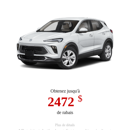
Obtenez jusqu'à
$
2472
de rabais
Plus de détails