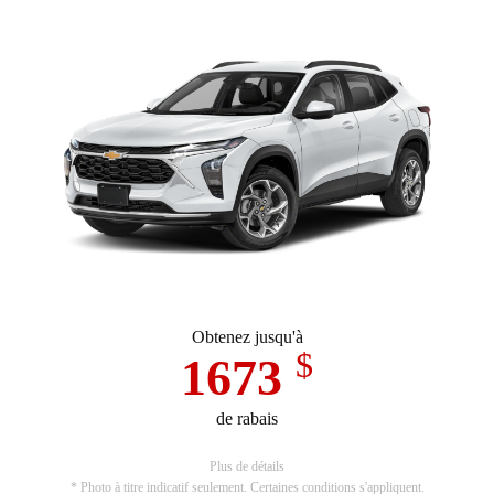
Obtenez jusqu'à
$
1673
de rabais
Plus de détails
* Photo à titre indicatif seulement. Certaines conditions s'appliquent.