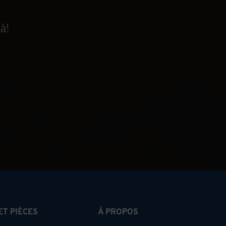
à!
ET PIÈCES
À PROPOS