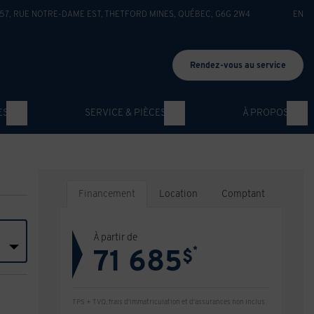
57, RUE NOTRE-DAME EST
,
THETFORD MINES
,
QUÉBEC
,
G6G 2W4
EN
Rendez-vous au service
ES
SERVICE & PIÈCES
À PROPOS
Financement
Location
Comptant
À partir de
71 685
*
$
TPS + TVQ, frais d'immatriculation et d'assurances non inclus.