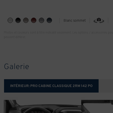
Blanc sommet
Photos et couleurs sont à titre indicatif seulement. Les options / accessoires po
peuvent différer.
Galerie
INTÉRIEUR:
PRO CABINE CLASSIQUE 2RM 142 PO