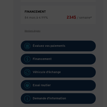
FINANCEMENT
234
$
84 mois à 4.99%
/ semaine*
Mentions légales
Évaluez vos
paiements
Financement
Véhicule d'échange
Essai routier
Demande d'information