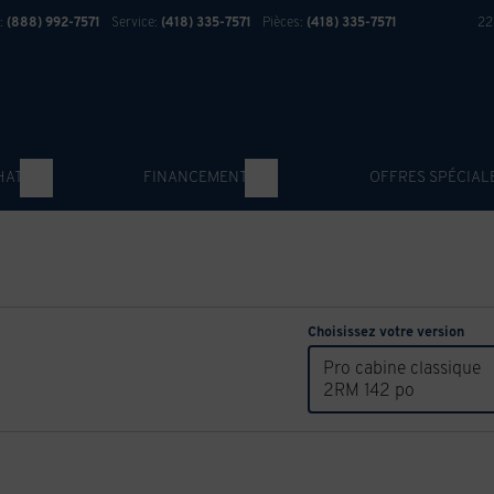
:
(888) 992-7571
Service:
(418) 335-7571
Pièces:
(418) 335-7571
22
HAT
FINANCEMENT
OFFRES SPÉCIAL
Choisissez votre version
Pro cabine classique
2RM 142 po