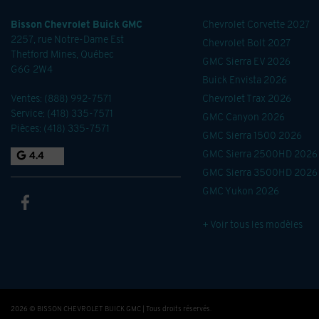
Bisson Chevrolet Buick GMC
Chevrolet Corvette 2027
2257, rue Notre-Dame Est
Chevrolet Bolt 2027
Thetford Mines
,
Québec
GMC Sierra EV 2026
G6G 2W4
Buick Envista 2026
Ventes:
(888) 992-7571
Chevrolet Trax 2026
Service:
(418) 335-7571
GMC Canyon 2026
Pièces:
(418) 335-7571
GMC Sierra 1500 2026
GMC Sierra 2500HD 2026
4.4
GMC Sierra 3500HD 2026
GMC Yukon 2026
+ Voir tous les modèles
2026 © BISSON CHEVROLET BUICK GMC
| Tous droits réservés.