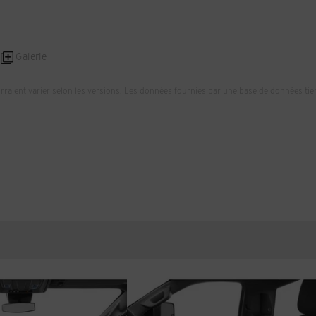
Galerie
urraient varier selon les versions. Les données fournies par une base de données tie