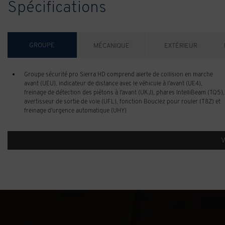
Spécifications
GROUPE
MÉCANIQUE
EXTÉRIEUR
Groupe sécurité pro Sierra HD comprend alerte de collision en marche
avant (UEU), indicateur de distance avec le véhicule à l'avant (UE4),
freinage de détection des piétons à l'avant (UKJ), phares IntelliBeam (TQ5),
avertisseur de sortie de voie (UFL), fonction Bouclez pour rouler (T8Z) et
freinage d'urgence automatique (UHY)