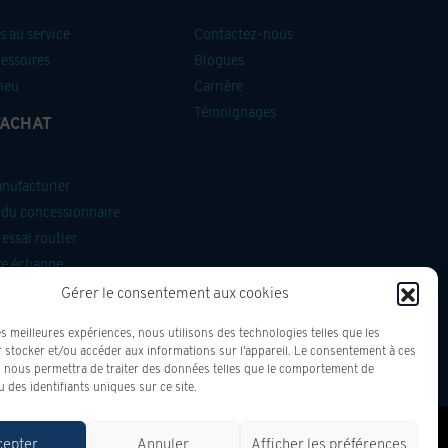
 au service
Contactez-nous
cessoires
Blogues
neu
Carrière
Témoignages
’ACHAT
anufacturier
du concessionnaire
essai routier
re échange
devis
Gérer le consentement aux cookies
es meilleures expériences, nous utilisons des technologies telles que les
 stocker et/ou accéder aux informations sur l'appareil. Le consentement à ces
 nous permettra de traiter des données telles que le comportement de
 des identifiants uniques sur ce site.
cepter
Annuler
Afficher les préférences