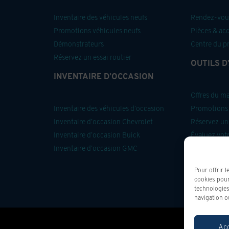
Inventaire des véhicules neufs
Rendez-vous
Promotions véhicules neufs
Pièces & ac
Démonstrateurs
Centre du p
Réservez un essai routier
OUTILS D
INVENTAIRE D’OCCASION
Offres du m
Inventaire des véhicules d’occasion
Promotions 
Inventaire d’occasion Chevrolet
Réservez un 
Inventaire d’occasion Buick
Évaluez vot
Inventaire d’occasion GMC
Obtenez un 
Onstar
Pour offrir l
cookies pour
technologies
navigation ou
Ac