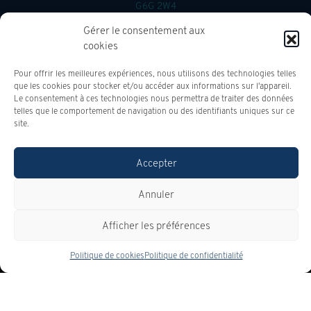
G6G 2W4
Gérer le consentement aux
Ventes:
(888) 992-7571
cookies
Service:
(418) 335-7571
Pièces:
(418) 335-7571
Pour offrir les meilleures expériences, nous utilisons des technologies telles
que les cookies pour stocker et/ou accéder aux informations sur l'appareil.
4.4
Le consentement à ces technologies nous permettra de traiter des données
telles que le comportement de navigation ou des identifiants uniques sur ce
site.
Accepter
Annuler
2026 © BISSON CHEVROLET BUICK GMC
| Tous droits réservés.
Afficher les préférences
|
|
|
Termes & conditions
Politique et confidentialité
Désabonnement
Politique de
|
cookies (CA)
Paramétrer les cookies
Politique de cookies
Politique de confidentialité
DÉVELOPPÉ PAR