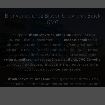
Bienvenue chez Bisson Chevrolet Buick
GMC
L’équipe de
Bisson Chevrolet Buick GMC
vous souhaite la
bienvenue! Situé à Thetford Mines, notre
concessionnaire
est fier
de pouvoir offrir des modèles neufs et usagés de grande qualité,
ainsi qu’un service après-vente courtois et chaleureux à l’ensemble
de notre clientèle. Venez explorer nos nombreux modèles de
voitures
,
multisegments
et
vus Chevrolet, Buick, GMC, Corvette
,
qui vous offrent des caractéristiques à la hauteur de vos attentes
pour vos trajets quotidiens sur la route.
Bisson Chevrolet Buick GMC
désire que chacune de vos visites,
que ce soit pour l’achat d’un véhicule ou son entretien, soit au-delà
de vos espérances. Nous sommes là pour vous faire vivre une
expérience automobile d’exception, peu importe la raison de votre
visite. Aimeriez-vous faire l’achat d’un
véhicule neuf
ou
usagé
?
Désirez-vous en faire l’essai gratuitement? Nous sommes à votre